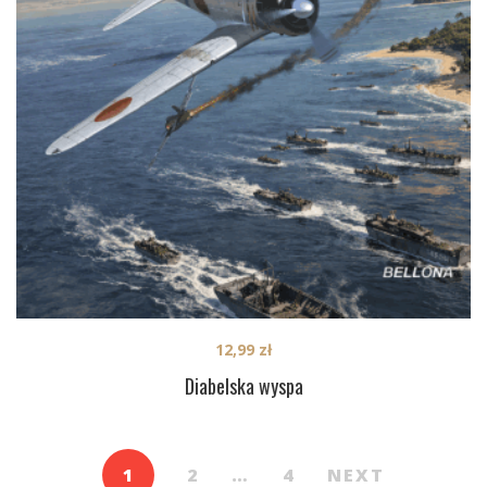
12,99
zł
Diabelska wyspa
1
2
…
4
NEXT