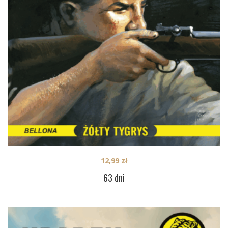
12,99
zł
63 dni