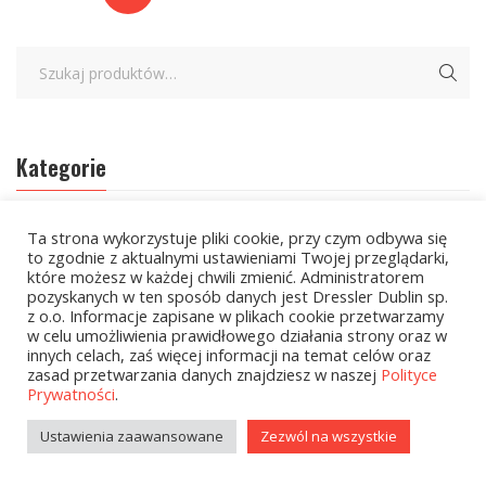
Kategorie
zobacz wszystkie
Ta strona wykorzystuje pliki cookie, przy czym odbywa się
to zgodnie z aktualnymi ustawieniami Twojej przeglądarki,
które możesz w każdej chwili zmienić. Administratorem
Kolekcje Biedronka
pozyskanych w ten sposób danych jest Dressler Dublin sp.
z o.o. Informacje zapisane w plikach cookie przetwarzamy
Kolekcje Biedronka - 16.02.2026
w celu umożliwienia prawidłowego działania strony oraz w
innych celach, zaś więcej informacji na temat celów oraz
Wielcy Humaniści - 16.02.2026
zasad przetwarzania danych znajdziesz w naszej
Polityce
Prywatności
.
Wielcy Humaniści – 02.03.2026
Ustawienia zaawansowane
Zezwól na wszystkie
Kolekcje Biedronka - 16.03.2026