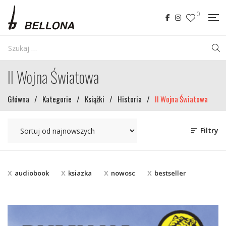
0
II Wojna Światowa
Główna
/
Kategorie
/
Książki
/
Historia
/
II Wojna Światowa
Filtry
audiobook
ksiazka
nowosc
bestseller