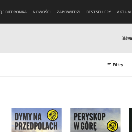
CJE BIEDRONKA
NOWOŚCI
ZAPOWIEDZI
BESTSELLERY
AKTUAL
Główn
Filtry