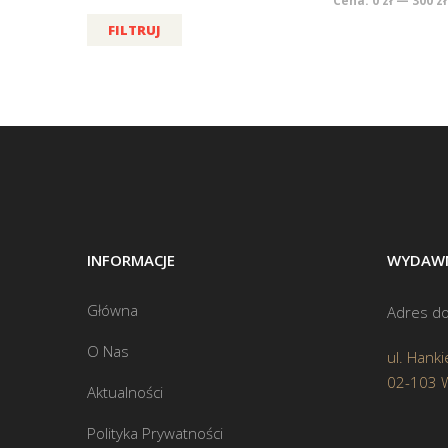
Cena:
0 zł
—
300 zł
FILTRUJ
INFORMACJE
WYDAWN
Główna
Adres do
O Nas
ul. Hanki
02-103 
Aktualności
Polityka Prywatności