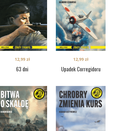
12,99
zł
12,99
zł
63 dni
Upadek Corregidoru