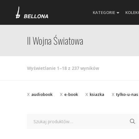
KATEGORIE
KOLEK
II Wojna Światowa
Posortowane
Wyświetlanie 1–18 z 237 wyników
według
najnowszych
audiobook
e-book
ksiazka
tylko-u-nas