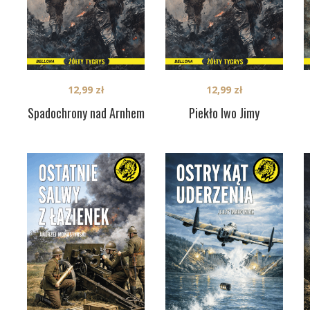
12,99
zł
12,99
zł
Spadochrony nad Arnhem
Piekło Iwo Jimy