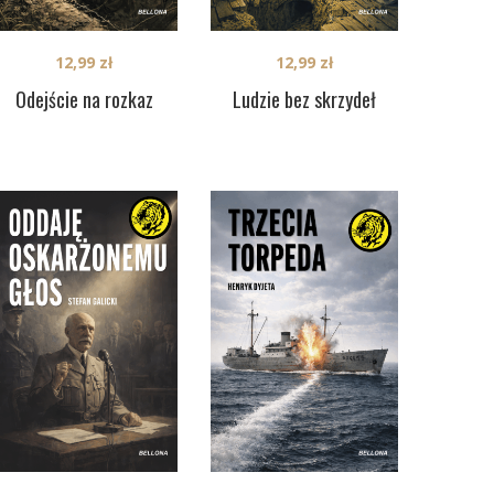
12,99
zł
12,99
zł
Odejście na rozkaz
Ludzie bez skrzydeł