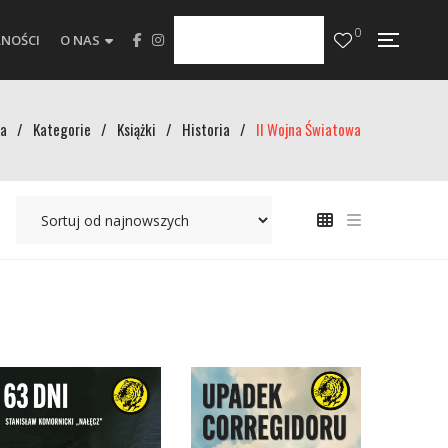
0
NOŚCI
O NAS
a
/
Kategorie
/
Książki
/
Historia
/
II Wojna Światowa