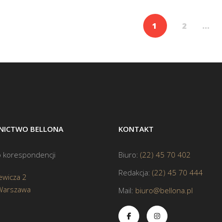
1
2
…
ICTWO BELLONA
KONTAKT
 korespondencji
Biuro:
(22) 45 70 402
Redakcja:
(22) 45 70 444
ewicza 2
Warszawa
Mail:
biuro@bellona.pl