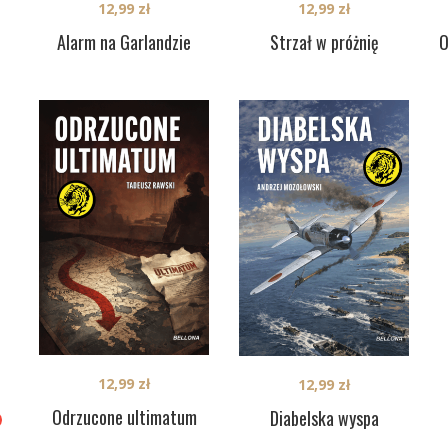
12,99
zł
12,99
zł
Alarm na Garlandzie
Strzał w próżnię
O
12,99
zł
12,99
zł
Odrzucone ultimatum
Diabelska wyspa