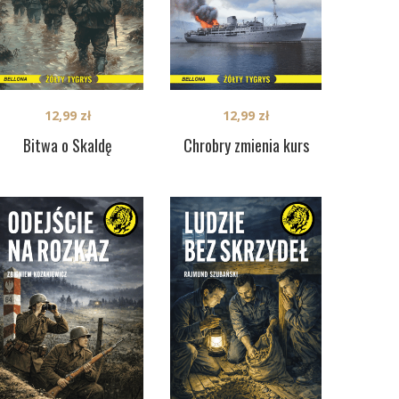
12,99
zł
12,99
zł
Bitwa o Skaldę
Chrobry zmienia kurs