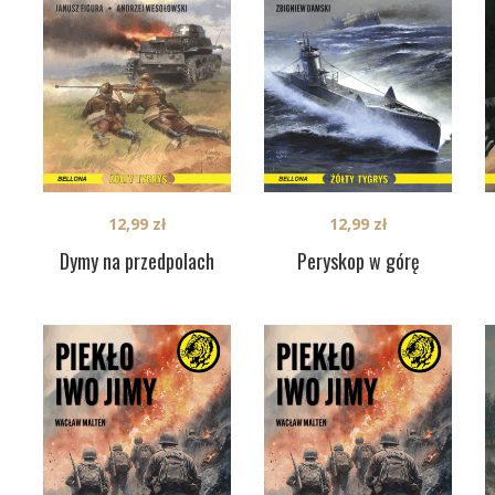
12,99
zł
12,99
zł
Dymy na przedpolach
Peryskop w górę