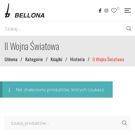
0
II Wojna Światowa
Główna
/
Kategorie
/
Książki
/
Historia
/
II Wojna Światowa
Nie znaleziono produktów, których szukasz.