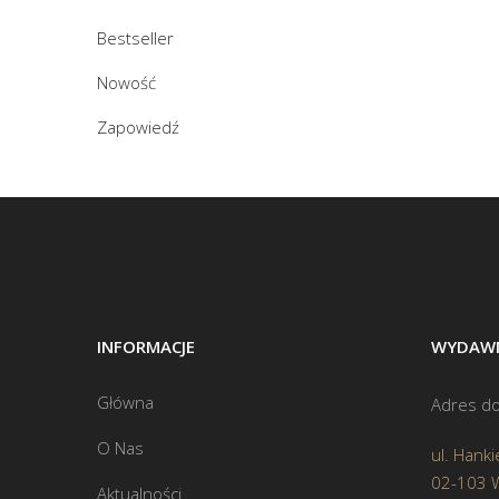
Bestseller
Nowość
Zapowiedź
INFORMACJE
WYDAWN
Główna
Adres do
O Nas
ul. Hanki
02-103 
Aktualności