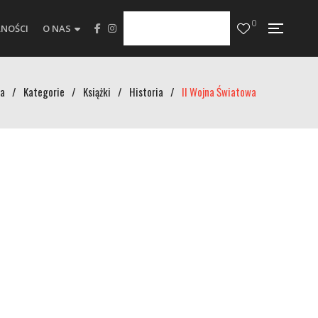
0
NOŚCI
O NAS
a
/
Kategorie
/
Książki
/
Historia
/
II Wojna Światowa