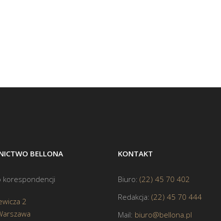
ICTWO BELLONA
KONTAKT
 korespondencji
Biuro:
(22) 45 70 402
Redakcja:
(22) 45 70 444
ewicza 2
Warszawa
Mail:
biuro@bellona.pl