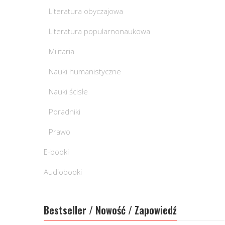
Literatura obyczajowa
Literatura popularnonaukowa
Militaria
Nauki humanistyczne
Nauki ścisłe
Poradniki
Prawo
E-booki
Audiobooki
Bestseller / Nowość / Zapowiedź