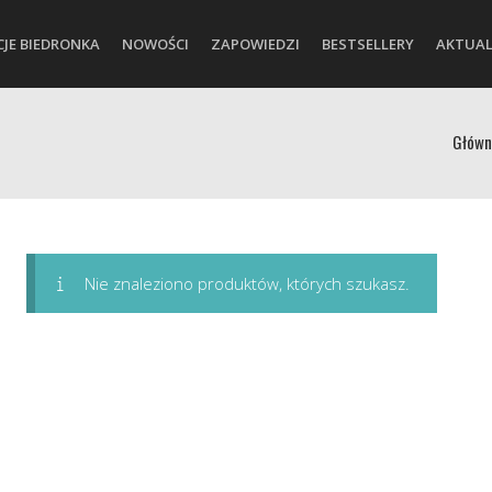
CJE BIEDRONKA
NOWOŚCI
ZAPOWIEDZI
BESTSELLERY
AKTUAL
Główn
Nie znaleziono produktów, których szukasz.