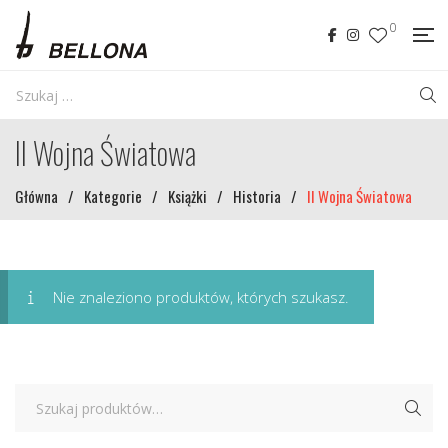
0
II Wojna Światowa
Główna
/
Kategorie
/
Książki
/
Historia
/
II Wojna Światowa
Nie znaleziono produktów, których szukasz.