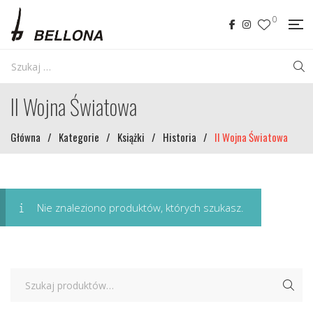
0
II Wojna Światowa
Główna
/
Kategorie
/
Książki
/
Historia
/
II Wojna Światowa
Nie znaleziono produktów, których szukasz.