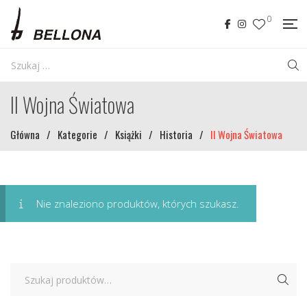
0
II Wojna Światowa
Główna
/
Kategorie
/
Książki
/
Historia
/
II Wojna Światowa
Nie znaleziono produktów, których szukasz.