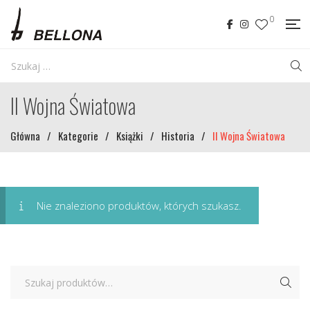
0
II Wojna Światowa
Główna
/
Kategorie
/
Książki
/
Historia
/
II Wojna Światowa
Nie znaleziono produktów, których szukasz.