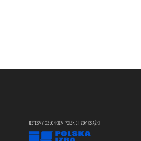
JESTEŚMY CZŁONKIEM POLSKIEJ IZBY KSIĄŻKI