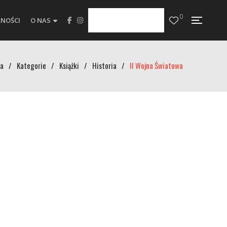
0
NOŚCI
O NAS
a
/
Kategorie
/
Książki
/
Historia
/
II Wojna Światowa