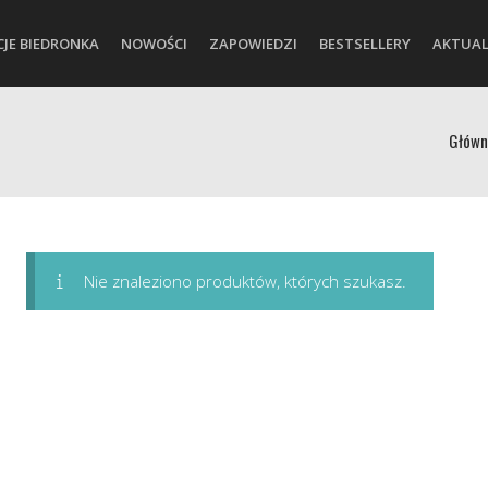
CJE BIEDRONKA
NOWOŚCI
ZAPOWIEDZI
BESTSELLERY
AKTUAL
Główn
Nie znaleziono produktów, których szukasz.