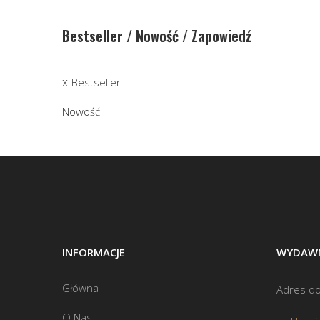
Bestseller / Nowość / Zapowiedź
Bestseller
Nowość
INFORMACJE
WYDAWN
Główna
Adres do
O Nas