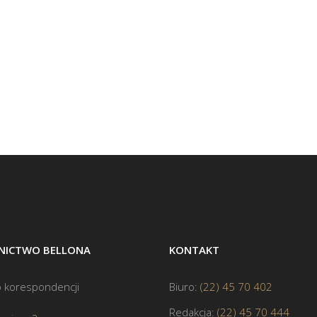
ICTWO BELLONA
KONTAKT
 korespondencji
Biuro:
(22) 45 70 402
Redakcja:
(22) 45 70 444