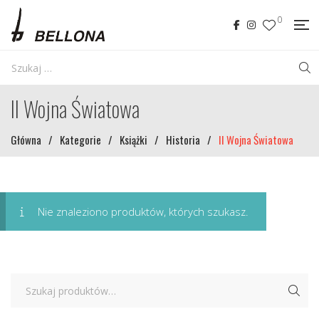
0
II Wojna Światowa
Główna
/
Kategorie
/
Książki
/
Historia
/
II Wojna Światowa
Nie znaleziono produktów, których szukasz.