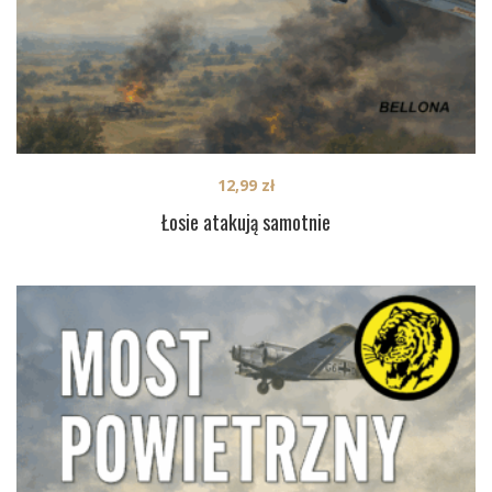
12,99
zł
Łosie atakują samotnie