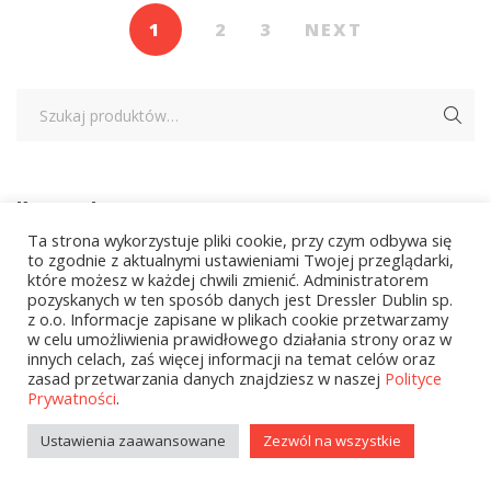
1
2
3
NEXT
Kategorie
Ta strona wykorzystuje pliki cookie, przy czym odbywa się
to zgodnie z aktualnymi ustawieniami Twojej przeglądarki,
które możesz w każdej chwili zmienić. Administratorem
zobacz wszystkie
pozyskanych w ten sposób danych jest Dressler Dublin sp.
z o.o. Informacje zapisane w plikach cookie przetwarzamy
Kolekcje Biedronka - 16.03.2026
w celu umożliwienia prawidłowego działania strony oraz w
innych celach, zaś więcej informacji na temat celów oraz
Wielcy Humaniści – 16.03.2026
zasad przetwarzania danych znajdziesz w naszej
Polityce
Prywatności
.
Kolekcje Biedronka - 13.04.2026
Ustawienia zaawansowane
Zezwól na wszystkie
Kolekcje Biedronka