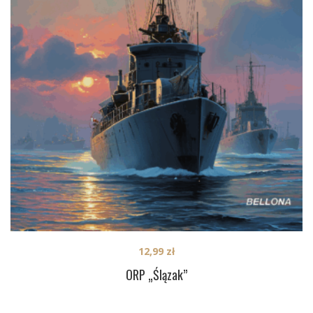
12,99
zł
ORP „Ślązak”