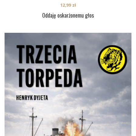
12,99
zł
Oddaję oskarżonemu głos