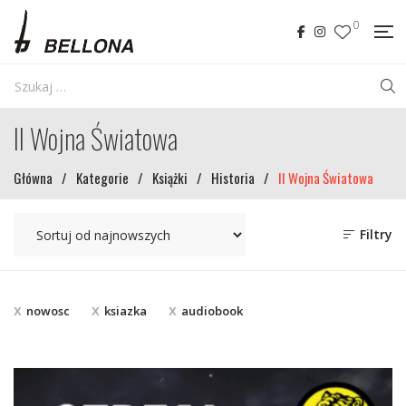
0
II Wojna Światowa
Główna
/
Kategorie
/
Książki
/
Historia
/
II Wojna Światowa
Filtry
nowosc
ksiazka
audiobook