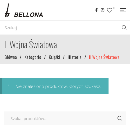
0
II Wojna Światowa
Główna
/
Kategorie
/
Książki
/
Historia
/
II Wojna Światowa
Nie znaleziono produktów, których szukasz.