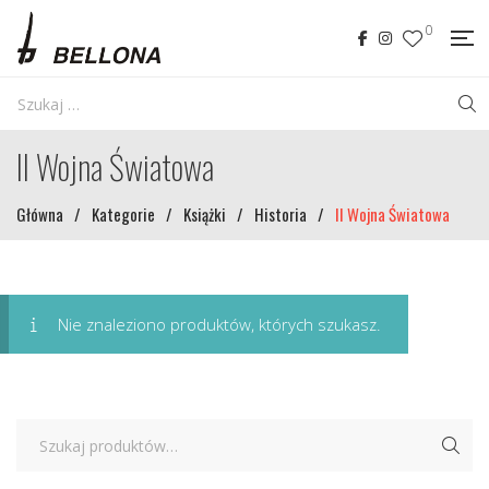
0
II Wojna Światowa
Główna
/
Kategorie
/
Książki
/
Historia
/
II Wojna Światowa
Nie znaleziono produktów, których szukasz.