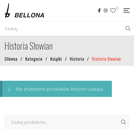
0
Historia Słowian
Główna
/
Kategorie
/
Książki
/
Historia
/
Historia Słowian
Nie znaleziono produktów, których szukasz.