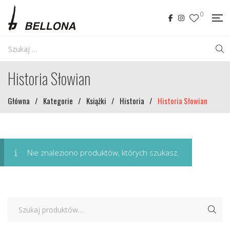
0
Historia Słowian
Główna
/
Kategorie
/
Książki
/
Historia
/
Historia Słowian
Nie znaleziono produktów, których szukasz.