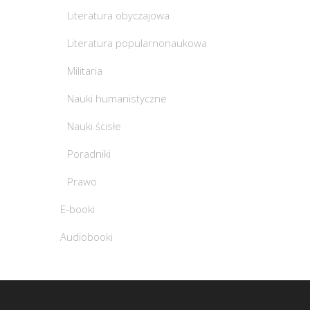
Literatura obyczajowa
Literatura popularnonaukowa
Militaria
Nauki humanistyczne
Nauki ścisłe
Poradniki
Prawo
E-booki
Audiobooki