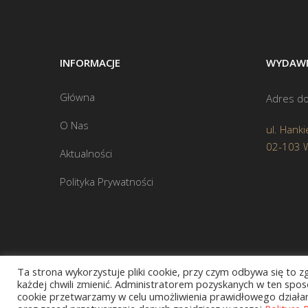
INFORMACJE
WYDAWN
Główna
Adres do
O Nas
ul. Hanki
02-103 
Aktualności
Polityka Prywatności
Ta strona wykorzystuje pliki cookie, przy czym odbywa się to 
każdej chwili zmienić. Administratorem pozyskanych w ten sposó
cookie przetwarzamy w celu umożliwienia prawidłowego działani