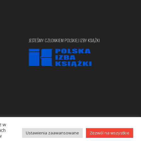
JESTEŚMY CZŁONKIEM POLSKIEJ IZBY KSIĄŻKI
z w
Copyright © 2020 bellona.pl
ach
Ustawienia zaawansowane
Zezwól na wszystkie
w