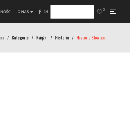
0
NOŚCI
O NAS
wna
/
Kategorie
/
Książki
/
Historia
/
Historia Słowian