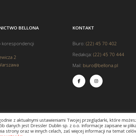
ICTWO BELLONA
KONTAKT
 korespondencji
Biuro:
(22) 45 70 402
Redakcja:
(22) 45 70 444
ewicza 2
Warszawa
Mail:
biuro@bellona.pl
zgodnie z aktualnymi ustawieniami Twojej przeglądarki, które możes
b danych jest Dressler Dublin sp. z o.o. Informacje zapisane w plik
a strony oraz w innych celach, zaś więcej informacji na temat celó