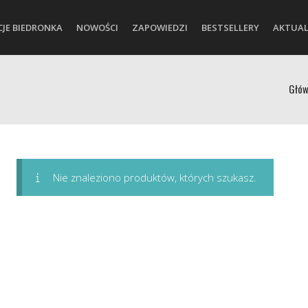
CJE BIEDRONKA
NOWOŚCI
ZAPOWIEDZI
BESTSELLERY
AKTUAL
Głó
Nie znaleziono produktów, których szukasz.