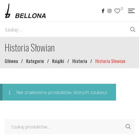
0
Historia Słowian
Główna
/
Kategorie
/
Książki
/
Historia
/
Historia Słowian
Nie znaleziono produktów, których szukasz.