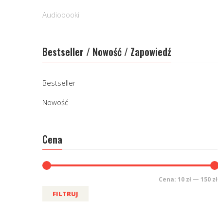
Audiobooki
Bestseller / Nowość / Zapowiedź
Bestseller
Nowość
Cena
Cena:
10 zł
—
150 zł
FILTRUJ