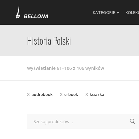
KATEGORIE
KOLEK
Historia Polski
Posortowane
Wyświetlanie 91–106 z 106 wyników
według
najnowszych
audiobook
e-book
ksiazka