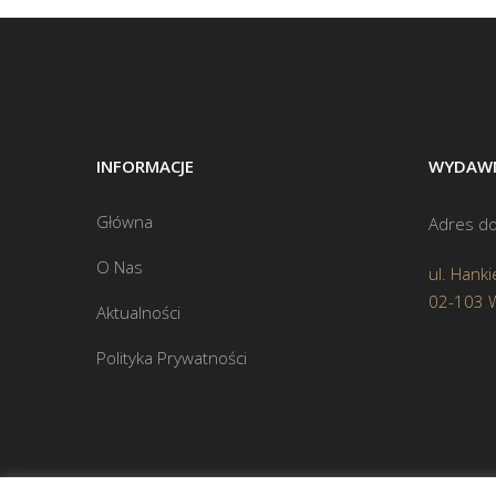
INFORMACJE
WYDAWN
Główna
Adres do
O Nas
ul. Hanki
02-103 
Aktualności
Polityka Prywatności