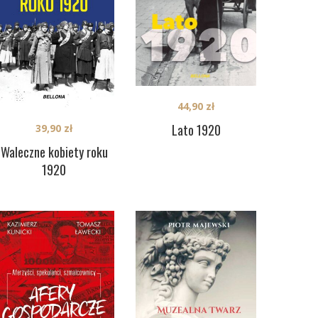
44,90
zł
Lato 1920
39,90
zł
Waleczne kobiety roku
1920