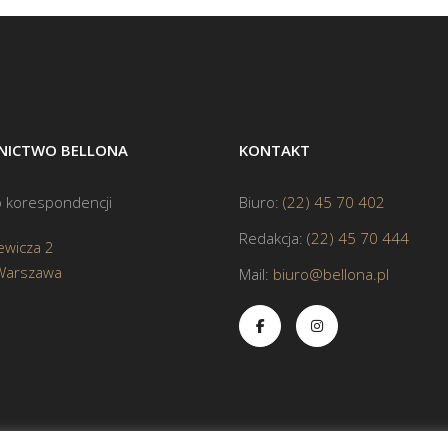
ICTWO BELLONA
KONTAKT
 korespondencji
Biuro:
(22) 45 70 402
Redakcja:
(22) 45 70 444
ewicza 2
Warszawa
Mail:
biuro@bellona.pl