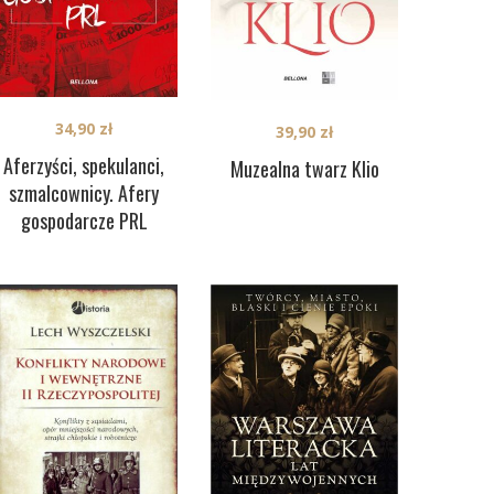
34,90
zł
39,90
zł
Aferzyści, spekulanci,
Muzealna twarz Klio
szmalcownicy. Afery
gospodarcze PRL