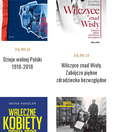
34,90
zł
34,90
zł
Dzieje wolnej Polski
Wilczyce znad Wisły.
1918-2018
Zabójczo piękne
zdradziecko bezwzględne