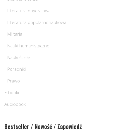
Literatura obyczajowa
Literatura popularnonaukowa
Militaria
Nauki humanistyczne
Nauki ścisłe
Poradniki
Prawo
E-booki
Audiobooki
Bestseller / Nowość / Zapowiedź