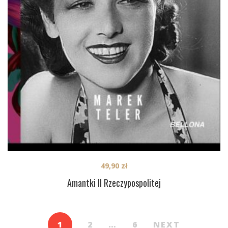
49,90
zł
Amantki II Rzeczypospolitej
1
2
…
6
NEXT