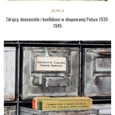
29,99
zł
Zdrajcy, donosiciele i konfidenci w okupowanej Polsce 1939-
1945