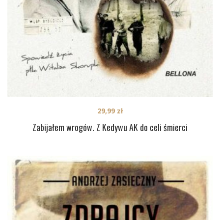
29,99
zł
Zabijałem wrogów. Z Kedywu AK do celi śmierci