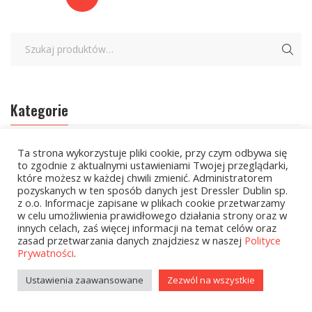
Kategorie
Ta strona wykorzystuje pliki cookie, przy czym odbywa się
zobacz wszystkie
to zgodnie z aktualnymi ustawieniami Twojej przeglądarki,
które możesz w każdej chwili zmienić. Administratorem
Kolekcje Biedronka
pozyskanych w ten sposób danych jest Dressler Dublin sp.
z o.o. Informacje zapisane w plikach cookie przetwarzamy
Kolekcje Biedronka - 16.02.2026
w celu umożliwienia prawidłowego działania strony oraz w
innych celach, zaś więcej informacji na temat celów oraz
Wielcy Humaniści - 16.02.2026
zasad przetwarzania danych znajdziesz w naszej
Polityce
Prywatności
.
Wielcy Humaniści – 02.03.2026
Ustawienia zaawansowane
Zezwól na wszystkie
Kolekcje Biedronka - 16.03.2026