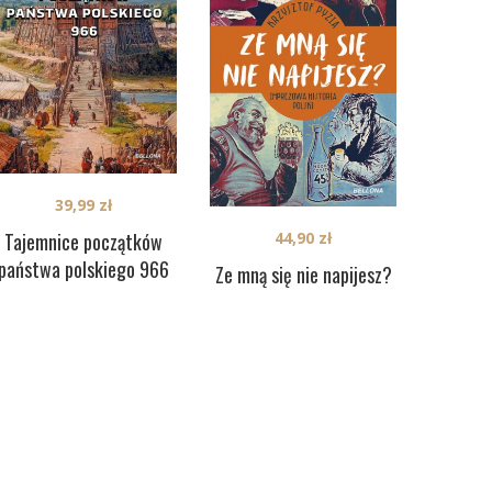
39,99
zł
Tajemnice początków
44,90
zł
państwa polskiego 966
Ze mną się nie napijesz?