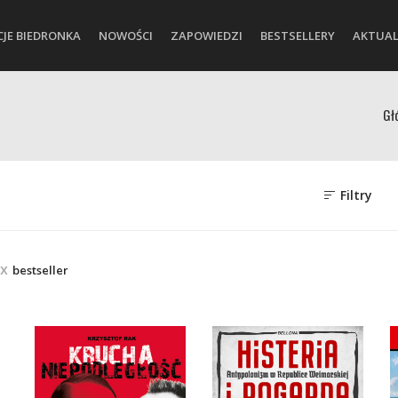
CJE BIEDRONKA
NOWOŚCI
ZAPOWIEDZI
BESTSELLERY
AKTUAL
Gł
Filtry
bestseller