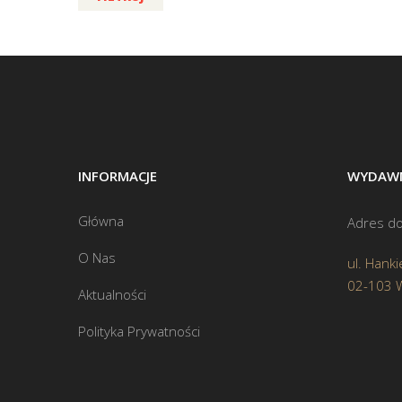
INFORMACJE
WYDAWN
Główna
Adres do
O Nas
ul. Hanki
02-103 
Aktualności
Polityka Prywatności