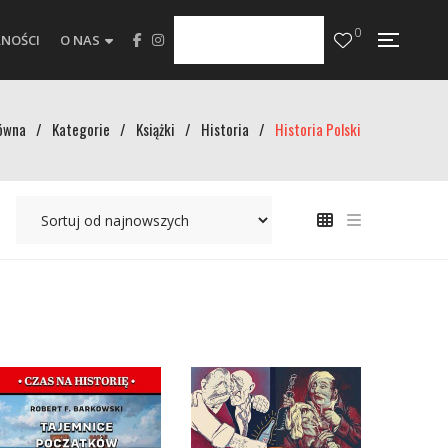
0
NOŚCI
O NAS
ówna
/
Kategorie
/
Książki
/
Historia
/
Historia Polski