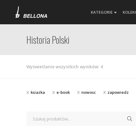
KATEGORIE
KOLEK
Historia Polski
Posortowane
Wyświetlanie wszystkich wyników: 4
według
najnowszych
ksiazka
e-book
nowosc
zapowiedz