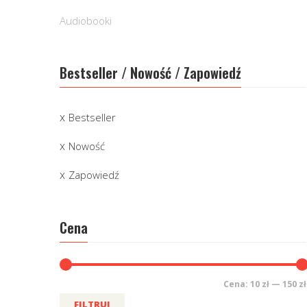
Audiobooki
Bestseller / Nowość / Zapowiedź
Bestseller
Nowość
Zapowiedź
Cena
Cena:
10 zł
—
150 zł
FILTRUJ