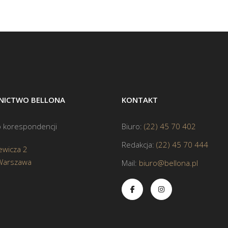
ICTWO BELLONA
KONTAKT
 korespondencji
Biuro:
(22) 45 70 402
Redakcja:
(22) 45 70 444
ewicza 2
Warszawa
Mail:
biuro@bellona.pl