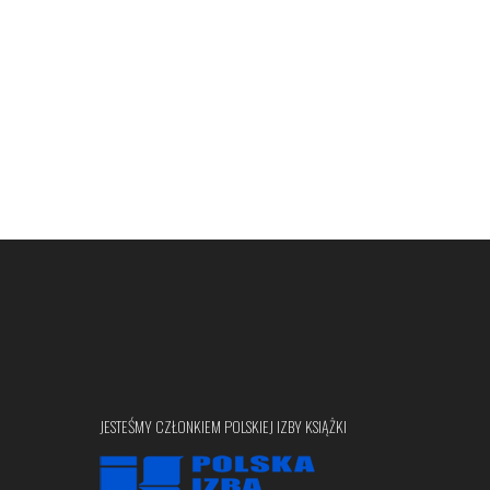
JESTEŚMY CZŁONKIEM POLSKIEJ IZBY KSIĄŻKI