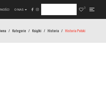
0
NOŚCI
O NAS
ówna
/
Kategorie
/
Książki
/
Historia
/
Historia Polski