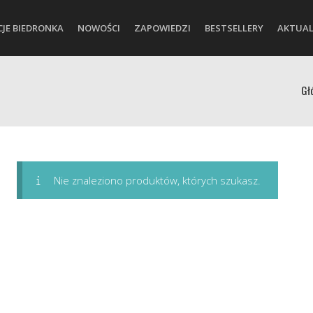
CJE BIEDRONKA
NOWOŚCI
ZAPOWIEDZI
BESTSELLERY
AKTUAL
Gł
Nie znaleziono produktów, których szukasz.