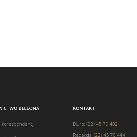
ICTWO BELLONA
KONTAKT
 korespondencji
Biuro:
(22) 45 70 402
Redakcja:
(22) 45 70 444