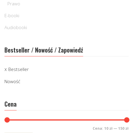
Prawo
E-booki
Audiobooki
Bestseller / Nowość / Zapowiedź
Bestseller
Nowość
Cena
Cena:
10 zł
—
150 zł