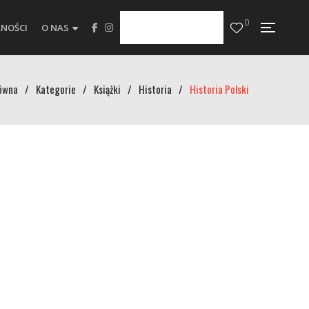
0
NOŚCI
O NAS
ówna
/
Kategorie
/
Książki
/
Historia
/
Historia Polski