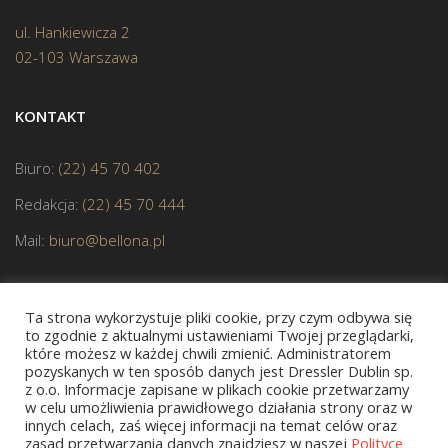
ul. Hankiewicza 2
02-103 Warszawa
KONTAKT
Biuro:
(22) 45 70 402
Redakcja:
(22) 45 70 444
Mail:
biuro@bellona.pl
Ta strona wykorzystuje pliki cookie, przy czym odbywa się
to zgodnie z aktualnymi ustawieniami Twojej przeglądarki,
które możesz w każdej chwili zmienić. Administratorem
pozyskanych w ten sposób danych jest Dressler Dublin sp.
z o.o. Informacje zapisane w plikach cookie przetwarzamy
JESTEŚMY CZŁONKIEM POLSKIEJ IZBY KSIĄŻKI
w celu umożliwienia prawidłowego działania strony oraz w
innych celach, zaś więcej informacji na temat celów oraz
zasad przetwarzania danych znajdziesz w naszej
Polityce