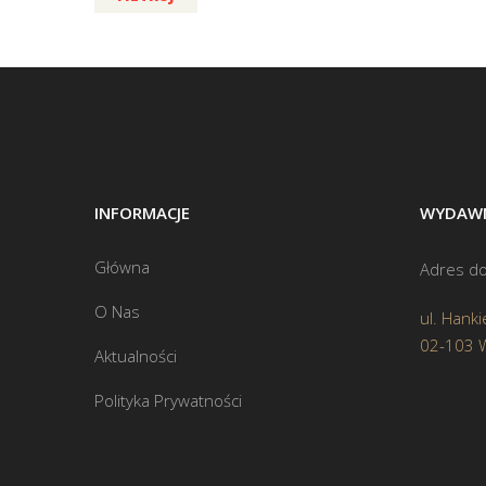
INFORMACJE
WYDAWN
Główna
Adres do
O Nas
ul. Hanki
02-103 
Aktualności
Polityka Prywatności