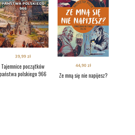
39,99
zł
Tajemnice początków
44,90
zł
państwa polskiego 966
Ze mną się nie napijesz?