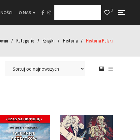
0
NOŚCI
O NAS
ówna
/
Kategorie
/
Książki
/
Historia
/
Historia Polski