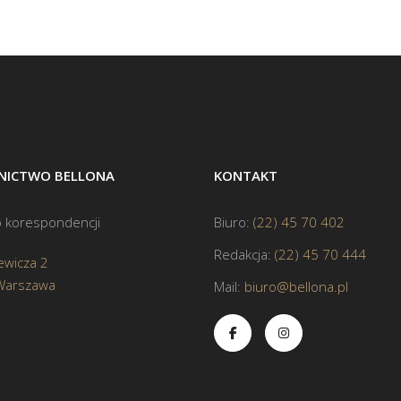
ICTWO BELLONA
KONTAKT
 korespondencji
Biuro:
(22) 45 70 402
Redakcja:
(22) 45 70 444
ewicza 2
Warszawa
Mail:
biuro@bellona.pl