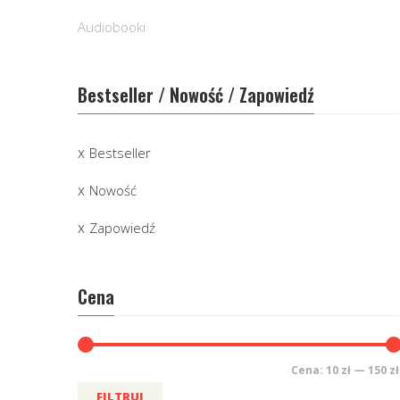
Audiobooki
Bestseller / Nowość / Zapowiedź
Bestseller
Nowość
Zapowiedź
Cena
Cena:
10 zł
—
150 zł
FILTRUJ