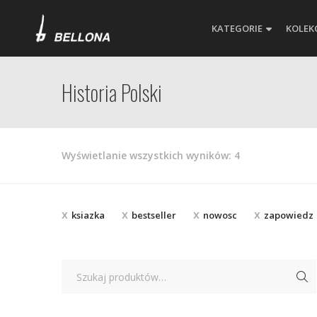
KATEGORIE
KOLEK
Historia Polski
Posortowane
Wyświetlanie wszystkich wyników: 4
według
najnowszych
ksiazka
bestseller
nowosc
zapowiedz