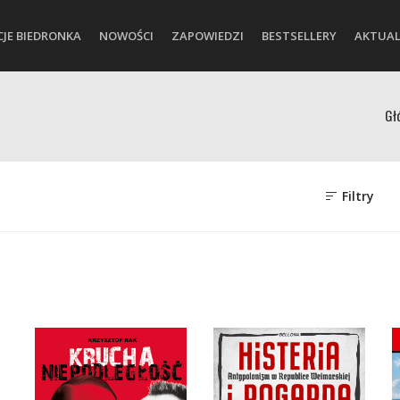
CJE BIEDRONKA
NOWOŚCI
ZAPOWIEDZI
BESTSELLERY
AKTUAL
Gł
Filtry