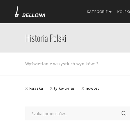
KATEGORIE
KOLEK
Historia Polski
Posortowane
Wyświetlanie wszystkich wyników: 3
według
najnowszych
ksiazka
tylko-u-nas
nowosc