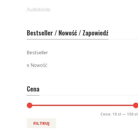
Audiobooki
Bestseller / Nowość / Zapowiedź
Bestseller
Nowość
Cena
Cena:
10 zł
—
150 zł
FILTRUJ