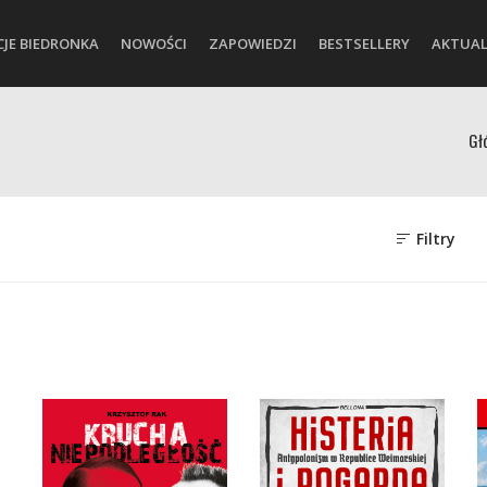
CJE BIEDRONKA
NOWOŚCI
ZAPOWIEDZI
BESTSELLERY
AKTUAL
Gł
Filtry