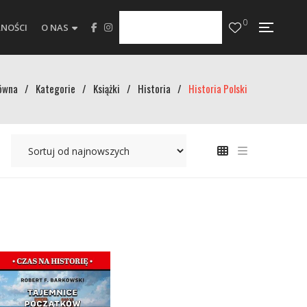
0
NOŚCI
O NAS
ówna
/
Kategorie
/
Książki
/
Historia
/
Historia Polski