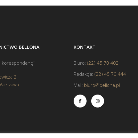
ICTWO BELLONA
KONTAKT
 korespondencji
Biuro:
(22) 45 70 402
Redakcja:
(22) 45 70 444
ewicza 2
Warszawa
Mail:
biuro@bellona.pl