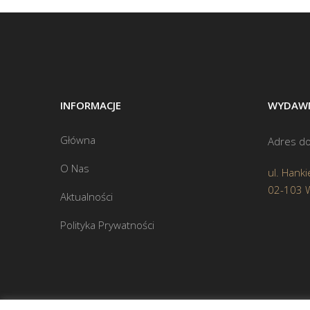
INFORMACJE
WYDAWN
Główna
Adres do
O Nas
ul. Hanki
02-103 
Aktualności
Polityka Prywatności