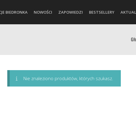
CJE BIEDRONKA
NOWOŚCI
ZAPOWIEDZI
BESTSELLERY
AKTUAL
Gł
Nie znaleziono produktów, których szukasz.