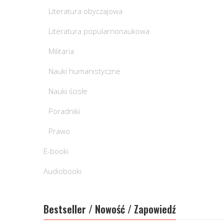
Literatura obyczajowa
Literatura popularnonaukowa
Militaria
Nauki humanistyczne
Nauki ścisłe
Poradniki
Prawo
E-booki
Audiobooki
Bestseller / Nowość / Zapowiedź