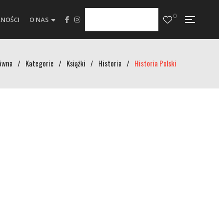
0
NOŚCI
O NAS
ówna
/
Kategorie
/
Książki
/
Historia
/
Historia Polski