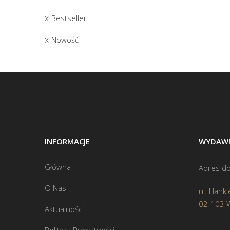
Bestseller
Nowość
INFORMACJE
WYDAWN
Główna
Adres do
O Nas
ul. Hanki
02-103 
Aktualności