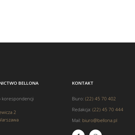
ICTWO BELLONA
KONTAKT
 korespondencji
Biuro:
(22) 45 70 402
Redakcja:
(22) 45 70 444
ewicza 2
Warszawa
Mail:
biuro@bellona.pl