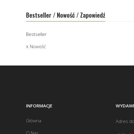
Bestseller / Nowość / Zapowiedź
Bestseller
Nowość
INFORMACJE
WYDAWN
Główna
Adres do
O Nas