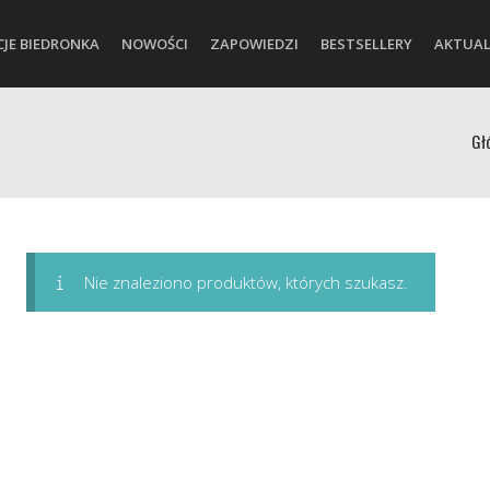
CJE BIEDRONKA
NOWOŚCI
ZAPOWIEDZI
BESTSELLERY
AKTUAL
Gł
Nie znaleziono produktów, których szukasz.