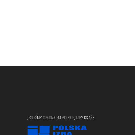
JESTEŚMY CZŁONKIEM POLSKIEJ IZBY KSIĄŻKI