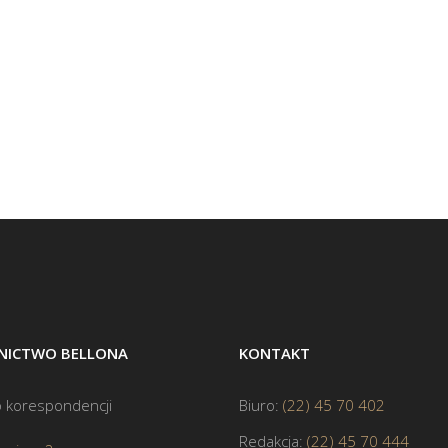
ICTWO BELLONA
KONTAKT
 korespondencji
Biuro:
(22) 45 70 402
Redakcja:
(22) 45 70 444