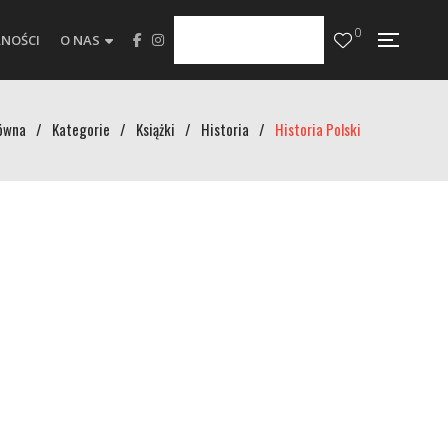
0
NOŚCI
O NAS
ówna
/
Kategorie
/
Książki
/
Historia
/
Historia Polski