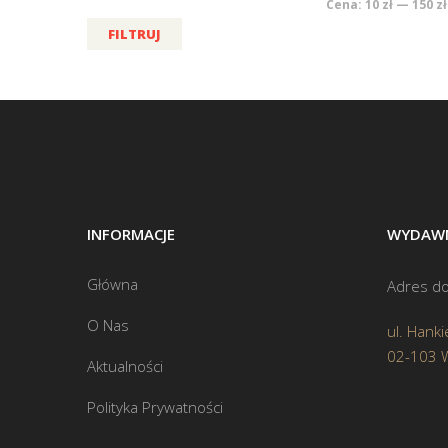
Cena:
10 zł
—
150 zł
FILTRUJ
INFORMACJE
WYDAWN
Główna
Adres do
O Nas
ul. Hanki
02-103 
Aktualności
Polityka Prywatności