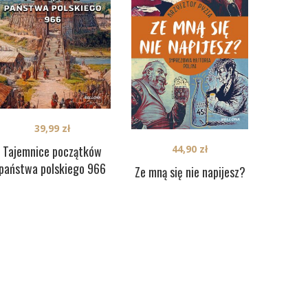
39,99
zł
Tajemnice początków
44,90
zł
państwa polskiego 966
Ze mną się nie napijesz?