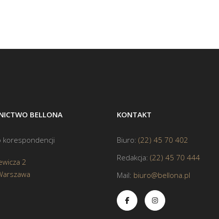
ICTWO BELLONA
KONTAKT
 korespondencji
Biuro:
(22) 45 70 402
Redakcja:
(22) 45 70 444
ewicza 2
Warszawa
Mail:
biuro@bellona.pl