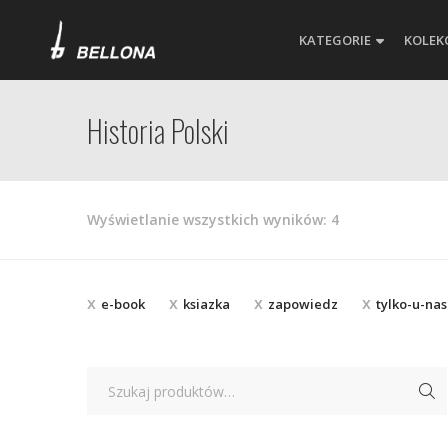
KATEGORIE
KOLEK
Historia Polski
Posortowane
Wyświetlanie wszystkich wyników: 4
według
najnowszych
e-book
ksiazka
zapowiedz
tylko-u-nas