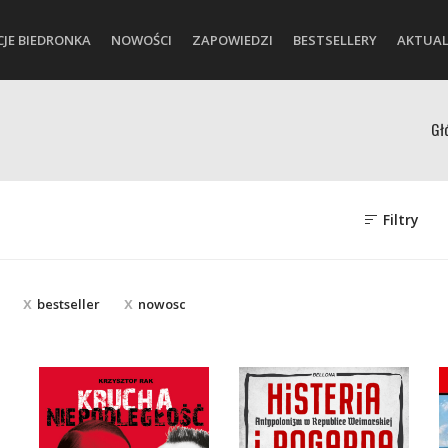
CJE BIEDRONKA
NOWOŚCI
ZAPOWIEDZI
BESTSELLERY
AKTUAL
Gł
Filtry
bestseller
nowosc