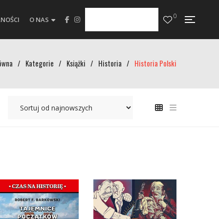
0
NOŚCI
O NAS
ówna
/
Kategorie
/
Książki
/
Historia
/
Historia Polski