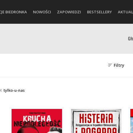
CJE BIEDRONKA
NOWOŚCI
ZAPOWIEDZI
BESTSELLERY
AKTUAL
Gł
Filtry
tylko-u-nas