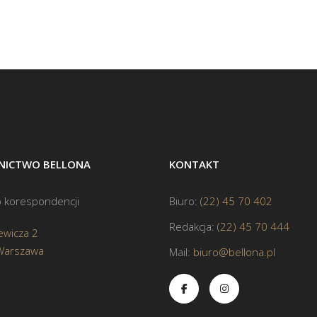
ICTWO BELLONA
KONTAKT
 korespondencji
Biuro:
(22) 45 70 402
Redakcja:
(22) 45 70 444
ewicza 2
Warszawa
Mail:
biuro@bellona.pl