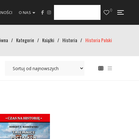
0
NOŚCI
O NAS
ówna
/
Kategorie
/
Książki
/
Historia
/
Historia Polski