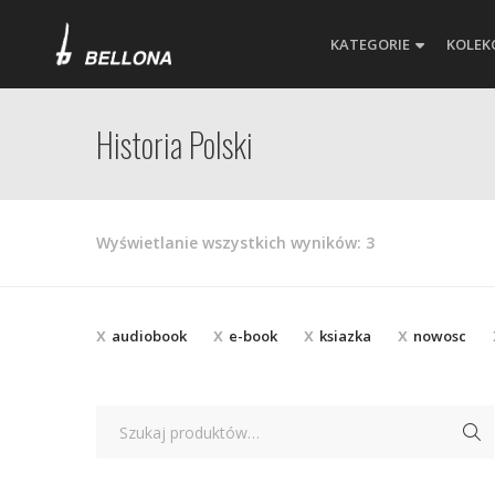
KATEGORIE
KOLEK
Historia Polski
Posortowane
Wyświetlanie wszystkich wyników: 3
według
najnowszych
audiobook
e-book
ksiazka
nowosc