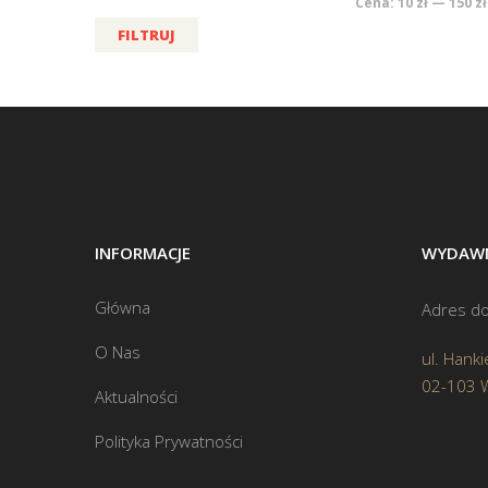
Cena:
10 zł
—
150 zł
FILTRUJ
INFORMACJE
WYDAWN
Główna
Adres do
O Nas
ul. Hanki
02-103 
Aktualności
Polityka Prywatności