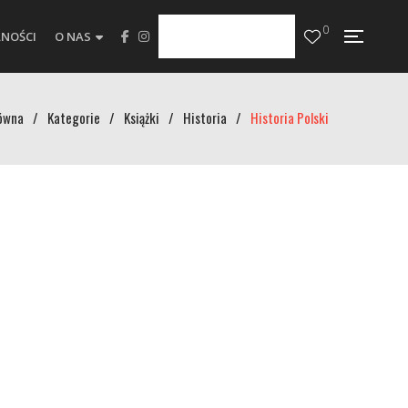
0
NOŚCI
O NAS
ówna
/
Kategorie
/
Książki
/
Historia
/
Historia Polski