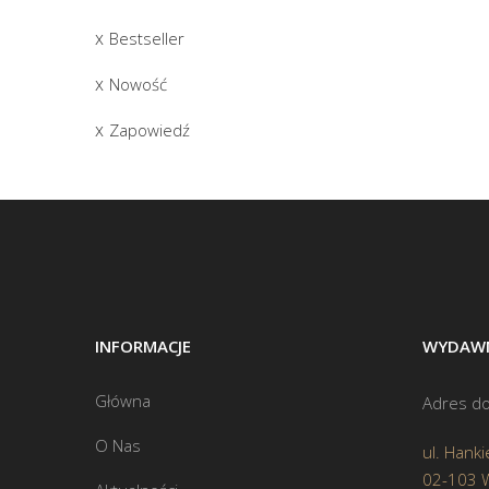
Bestseller
Nowość
Zapowiedź
INFORMACJE
WYDAWN
Główna
Adres do
O Nas
ul. Hanki
02-103 