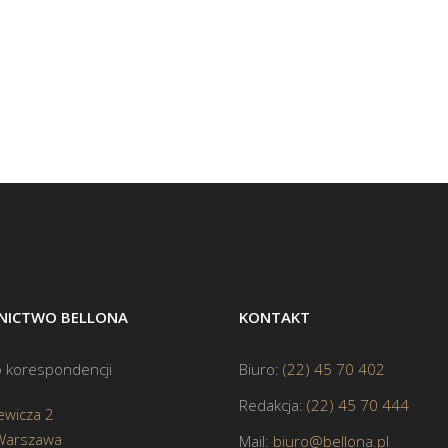
ICTWO BELLONA
KONTAKT
 korespondencji
Biuro:
(22) 45 70 402
Redakcja:
(22) 45 70 444
ewicza 2
Warszawa
Mail:
biuro@bellona.pl