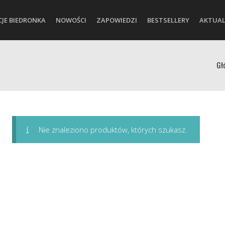
CJE BIEDRONKA
NOWOŚCI
ZAPOWIEDZI
BESTSELLERY
AKTUAL
Gł
Nie znaleziono produktów, których szukasz.