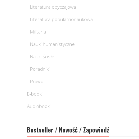
Literatura obyczajowa
Literatura popularnonaukowa
Militaria
Nauki humanistyczne
Nauki ścisłe
Poradniki
Prawo
E-booki
Audiobooki
Bestseller / Nowość / Zapowiedź