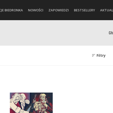
CJE BIEDRONKA
NOWOŚCI
ZAPOWIEDZI
BESTSELLERY
AKTUAL
Gł
Filtry