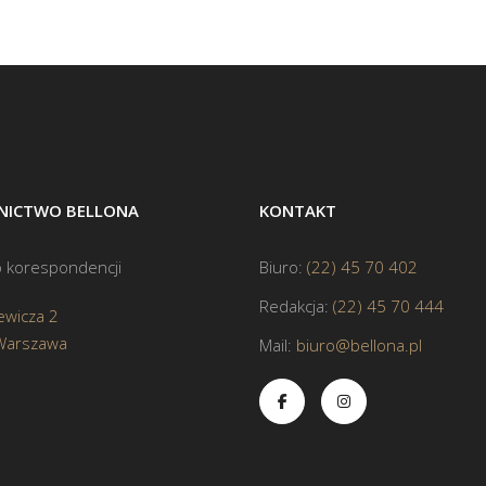
ICTWO BELLONA
KONTAKT
 korespondencji
Biuro:
(22) 45 70 402
Redakcja:
(22) 45 70 444
ewicza 2
Warszawa
Mail:
biuro@bellona.pl