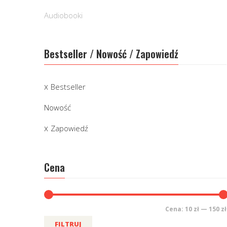
Audiobooki
Bestseller / Nowość / Zapowiedź
Bestseller
Nowość
Zapowiedź
Cena
Cena:
10 zł
—
150 zł
FILTRUJ