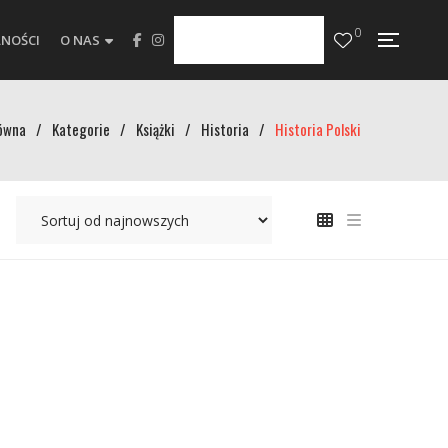
0
NOŚCI
O NAS
ówna
/
Kategorie
/
Książki
/
Historia
/
Historia Polski