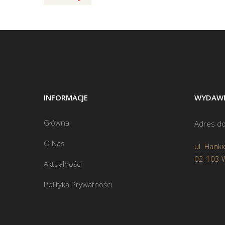
INFORMACJE
WYDAWN
Główna
Adres do
O Nas
ul. Hanki
02-103 
Aktualności
Polityka Prywatności