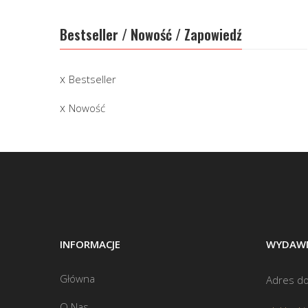
Bestseller / Nowość / Zapowiedź
Bestseller
Nowość
INFORMACJE
WYDAWN
Główna
Adres do
O Nas