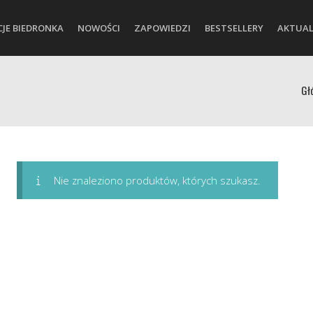
CJE BIEDRONKA
NOWOŚCI
ZAPOWIEDZI
BESTSELLERY
AKTUAL
Gł
Nie znaleziono produktów, których szukasz.