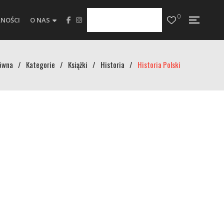
0
NOŚCI
O NAS
ówna
/
Kategorie
/
Książki
/
Historia
/
Historia Polski