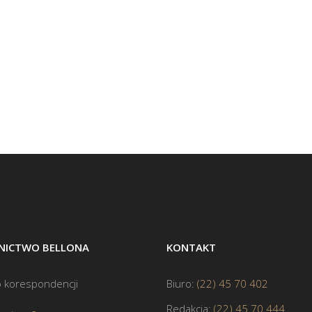
ICTWO BELLONA
KONTAKT
 korespondencji
Biuro:
(22) 45 70 402
Redakcja:
(22) 45 70 444