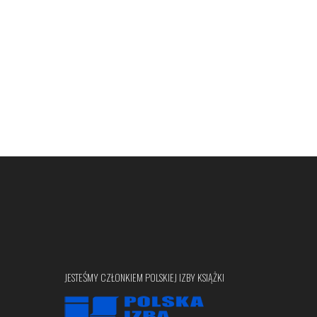
JESTEŚMY CZŁONKIEM POLSKIEJ IZBY KSIĄŻKI