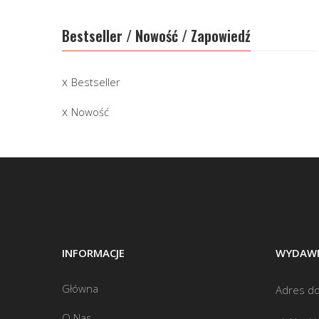
Bestseller / Nowość / Zapowiedź
Bestseller
Nowość
INFORMACJE
WYDAWN
Główna
Adres do
O Nas