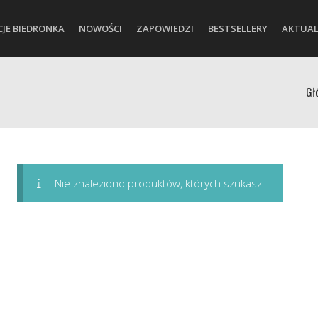
CJE BIEDRONKA
NOWOŚCI
ZAPOWIEDZI
BESTSELLERY
AKTUAL
Gł
Nie znaleziono produktów, których szukasz.