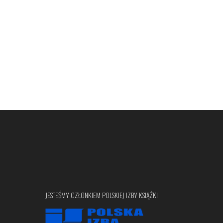
JESTEŚMY CZŁONKIEM POLSKIEJ IZBY KSIĄŻKI