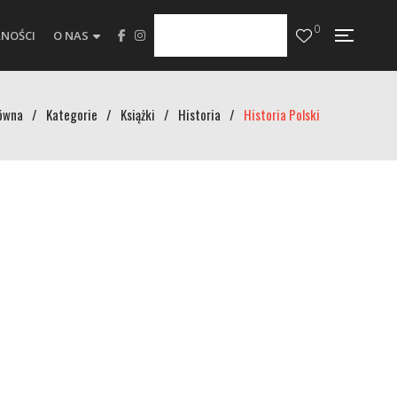
0
NOŚCI
O NAS
ówna
/
Kategorie
/
Książki
/
Historia
/
Historia Polski