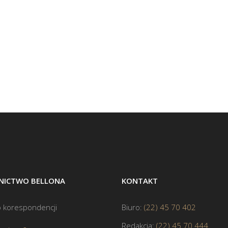
ICTWO BELLONA
KONTAKT
 korespondencji
Biuro:
(22) 45 70 402
Redakcja:
(22) 45 70 444