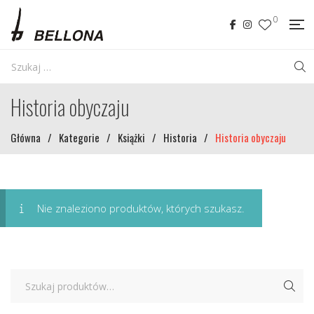
0
Historia obyczaju
Główna
/
Kategorie
/
Książki
/
Historia
/
Historia obyczaju
Nie znaleziono produktów, których szukasz.