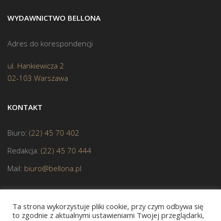
WYDAWNICTWO BELLONA
Adres do korespondencji
ul. Hankiewicza 2
02-103 Warszawa
KONTAKT
Biuro:
(22) 45 70 402
Redakcja:
(22) 45 70 444
Mail:
biuro@bellona.pl
Ta strona wykorzystuje pliki cookie, przy czym odbywa się
to zgodnie z aktualnymi ustawieniami Twojej przeglądarki,