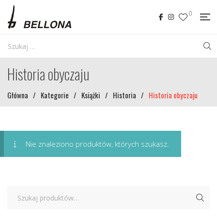
0
Historia obyczaju
Główna
/
Kategorie
/
Książki
/
Historia
/
Historia obyczaju
Nie znaleziono produktów, których szukasz.