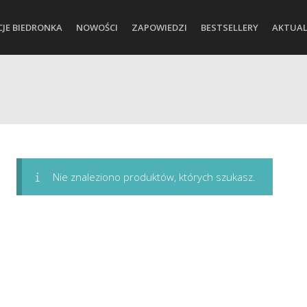
CJE BIEDRONKA
NOWOŚCI
ZAPOWIEDZI
BESTSELLERY
AKTUAL
Nie znaleziono produktów, których szukasz.