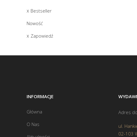
Bestseller
Nowość
Zapowiedź
INFORMACJE
WYDAWN
Główna
Adres do
O Nas
ul. Hanki
02-103 
Aktualności