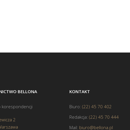
ICTWO BELLONA
KONTAKT
 korespondencji
Biuro:
(22) 45 70 402
Redakcja:
(22) 45 70 444
ewicza 2
Warszawa
Mail:
biuro@bellona.pl