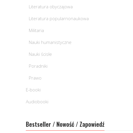
Literatura obyczajowa
Literatura popularnonaukowa
Militaria
Nauki humanistyczne
Nauki ścisłe
Poradniki
Prawo
E-booki
Audiobooki
Bestseller / Nowość / Zapowiedź