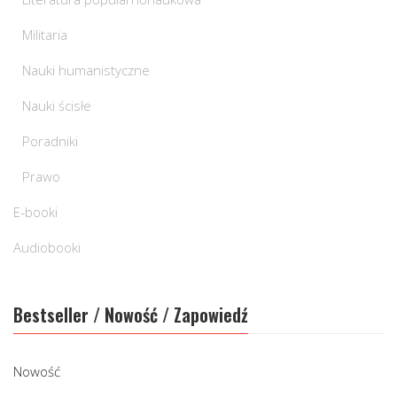
Militaria
Nauki humanistyczne
Nauki ścisłe
Poradniki
Prawo
E-booki
Audiobooki
Bestseller / Nowość / Zapowiedź
Nowość