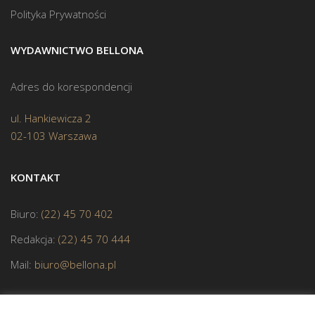
Polityka Prywatności
WYDAWNICTWO BELLONA
Adres do korespondencji
ul. Hankiewicza 2
02-103 Warszawa
KONTAKT
Biuro:
(22) 45 70 402
Redakcja:
(22) 45 70 444
Mail:
biuro@bellona.pl