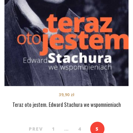
39,90
zł
Teraz oto jestem. Edward Stachura we wspomnieniach
PREV
1
…
4
5