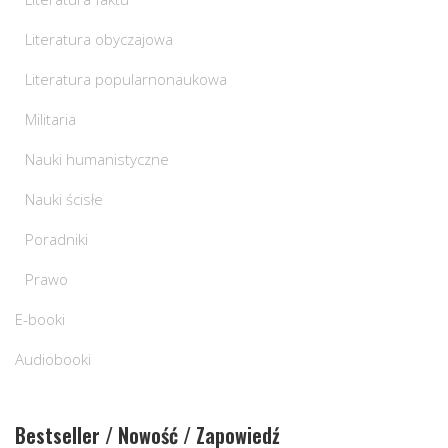
Literatura obyczajowa
Literatura popularnonaukowa
Militaria
Nauki humanistyczne
Nauki ścisłe
Poradniki
Prawo
E-booki
Audiobooki
Bestseller / Nowość / Zapowiedź