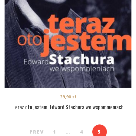
39,90
zł
Teraz oto jestem. Edward Stachura we wspomnieniach
PREV
1
…
4
5