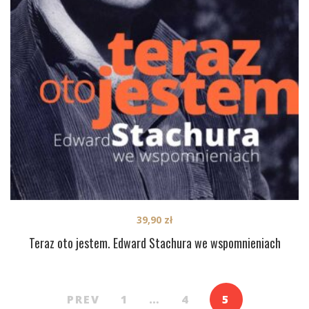
39,90
zł
Teraz oto jestem. Edward Stachura we wspomnieniach
PREV
1
…
4
5