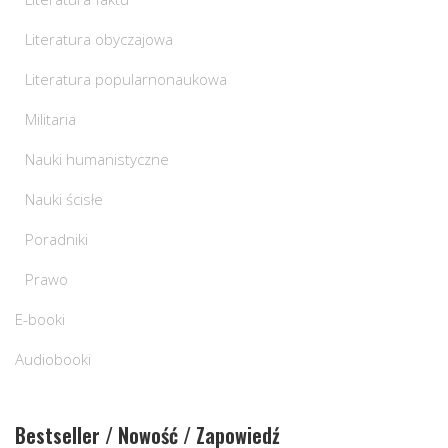
Literatura obyczajowa
Literatura popularnonaukowa
Militaria
Nauki humanistyczne
Nauki ścisłe
Poradniki
Prawo
E-booki
Audiobooki
Bestseller / Nowość / Zapowiedź