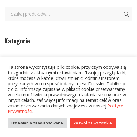
Kategorie
zobacz wszystkie
Ta strona wykorzystuje pliki cookie, przy czym odbywa się
Kolekcje Biedronka
to zgodnie z aktualnymi ustawieniami Twojej przeglądarki,
które możesz w każdej chwili zmienić. Administratorem
pozyskanych w ten sposób danych jest Dressler Dublin sp.
Kolekcje Biedronka - 16.02.2026
z o.o. Informacje zapisane w plikach cookie przetwarzamy
w celu umożliwienia prawidłowego działania strony oraz w
Wielcy Humaniści - 16.02.2026
innych celach, zaś więcej informacji na temat celów oraz
zasad przetwarzania danych znajdziesz w naszej
Polityce
Wielcy Humaniści – 02.03.2026
Prywatności
.
Kolekcje Biedronka - 16.03.2026
Ustawienia zaawansowane
Zezwól na wszystkie
Wielcy Humaniści – 16.03.2026