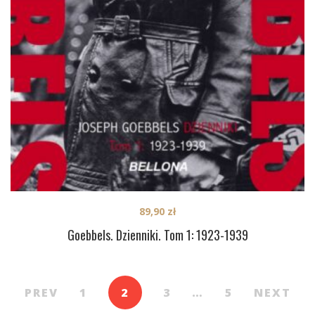
89,90
zł
Goebbels. Dzienniki. Tom 1: 1923-1939
PREV
1
2
3
…
5
NEXT