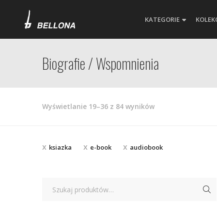
KATEGORIE
KOLEK
Biografie / Wspomnienia
Posortowane
Wyświetlanie 19–36 z 84 wyników
według
najnowszych
ksiazka
e-book
audiobook