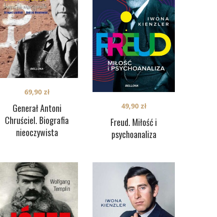
69,90
zł
49,90
zł
Generał Antoni
Chruściel. Biografia
Freud. Miłość i
nieoczywista
psychoanaliza