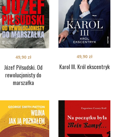
49,90
zł
49,90
zł
Karol III. Król ekscentryk
Józef Piłsudski. Od
rewolucjonisty do
marszałka