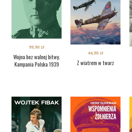
99,90
zł
44,90
zł
Wojna bez walnej bitwy.
Z wiatrem w twarz
Kampania Polska 1939