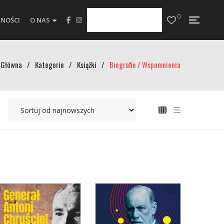
0
NOŚCI
O NAS
Główna
/
Kategorie
/
Książki
/
Biografie / Wspomnienia