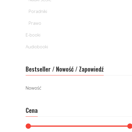
Poradniki
Prawo
E-booki
Audiobooki
Bestseller / Nowość / Zapowiedź
Nowość
Cena