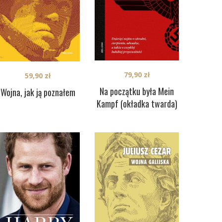
79,90
zł
59,90
zł
Na początku była Mein
Wojna, jak ją poznałem
Kampf (okładka twarda)