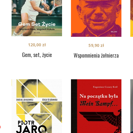
120,00
zł
59,90
zł
Gem, set, życie
Wspomnienia żołnierza