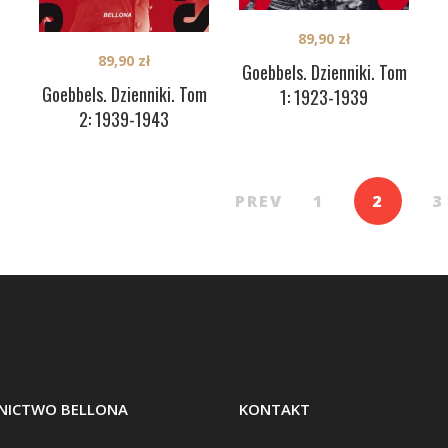
89,90
zł
89,90
zł
Goebbels. Dzienniki. Tom
Goebbels. Dzienniki. Tom
1: 1923-1939
2: 1939-1943
PREV
1
2
3
ICTWO BELLONA
KONTAKT