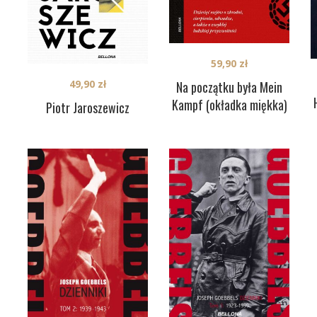
59,90
zł
49,90
zł
Na początku była Mein
Kampf (okładka miękka)
Piotr Jaroszewicz