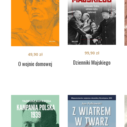
99,90
zł
49,90
zł
Dzienniki Majskiego
O wojnie domowej