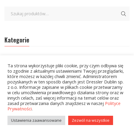
Kategorie
zobacz wszystkie
Ta strona wykorzystuje pliki cookie, przy czym odbywa się
Kolekcje Biedronka - 16.03.2026
to zgodnie z aktualnymi ustawieniami Twojej przeglądarki,
które możesz w każdej chwili zmienić. Administratorem
pozyskanych w ten sposób danych jest Dressler Dublin sp.
Wielcy Humaniści – 16.03.2026
z o.o. Informacje zapisane w plikach cookie przetwarzamy
w celu umożliwienia prawidłowego działania strony oraz w
Kolekcje Biedronka - 13.04.2026
innych celach, zaś więcej informacji na temat celów oraz
zasad przetwarzania danych znajdziesz w naszej
Polityce
Kolekcje Biedronka
Prywatności
.
Kolekcje Biedronka - 16.02.2026
Ustawienia zaawansowane
Zezwól na wszystkie
Wielcy Humaniści - 16.02.2026