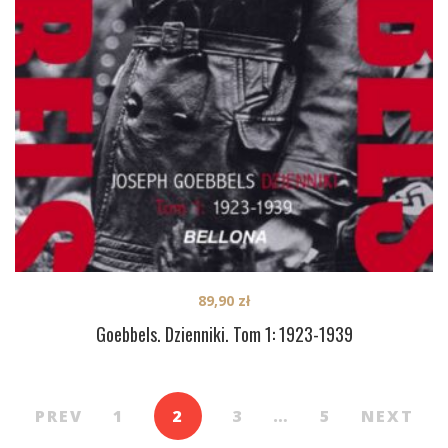
89,90
zł
Goebbels. Dzienniki. Tom 1: 1923-1939
PREV
1
2
3
…
5
NEXT