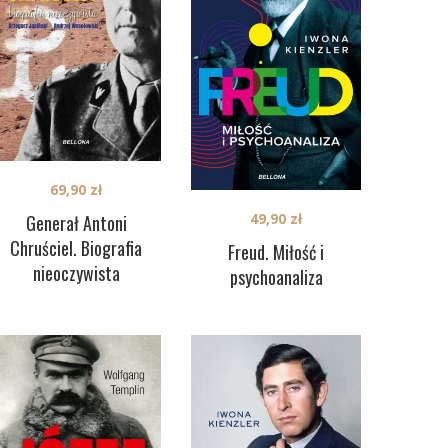
69,90
zł
49,90
zł
Generał Antoni
Chruściel. Biografia
Freud. Miłość i
nieoczywista
psychoanaliza