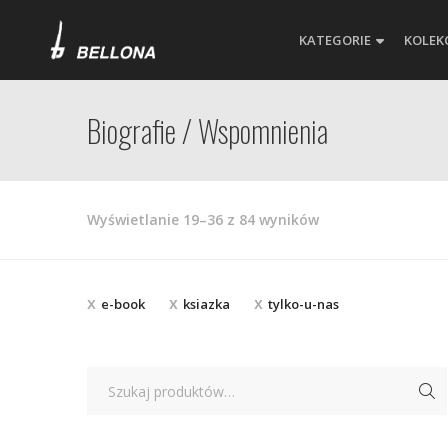
KATEGORIE
KOLEK
Biografie / Wspomnienia
Posortowane
Wyświetlanie 19–36 z 84 wyników
według
najnowszych
e-book
ksiazka
tylko-u-nas