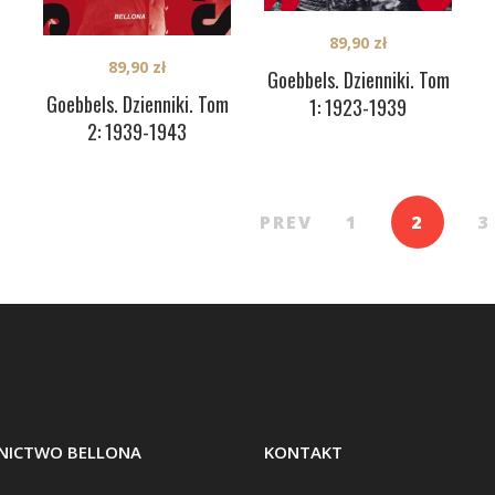
89,90
zł
89,90
zł
Goebbels. Dzienniki. Tom
Goebbels. Dzienniki. Tom
1: 1923-1939
2: 1939-1943
PREV
1
2
3
ICTWO BELLONA
KONTAKT