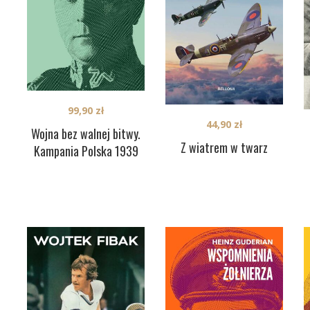
99,90
zł
44,90
zł
Wojna bez walnej bitwy.
Z wiatrem w twarz
Kampania Polska 1939