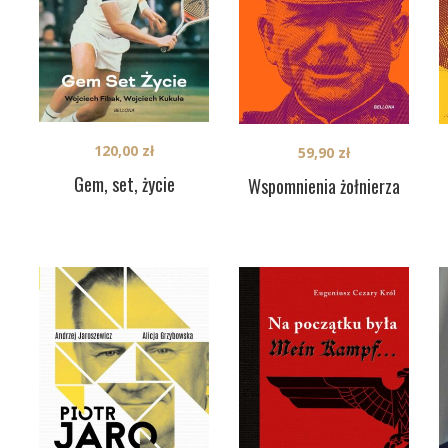
120,00
zł
59,90
zł
Gem, set, życie
Wspomnienia żołnierza