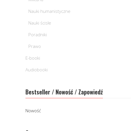
Nauki humanistyczne
Nauki ścisłe
Poradniki
Prawo
E-booki
Audiobooki
Bestseller / Nowość / Zapowiedź
Nowość