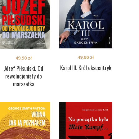
49,90
zł
49,90
zł
Karol III. Król ekscentryk
Józef Piłsudski. Od
rewolucjonisty do
marszałka