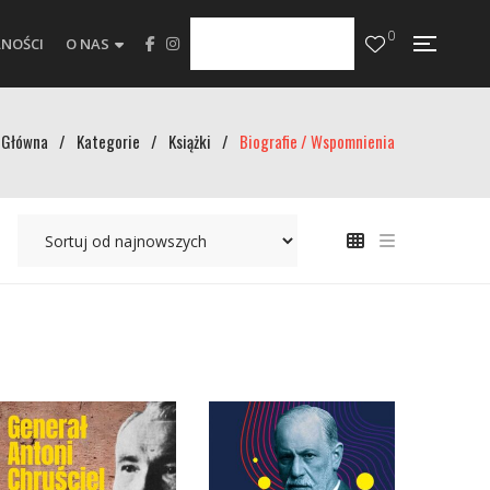
0
NOŚCI
O NAS
Główna
/
Kategorie
/
Książki
/
Biografie / Wspomnienia