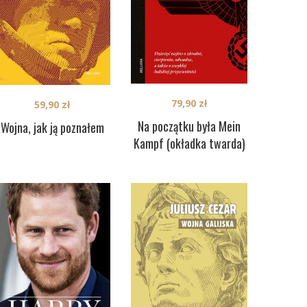
79,90
zł
59,90
zł
Na początku była Mein
Wojna, jak ją poznałem
Kampf (okładka twarda)