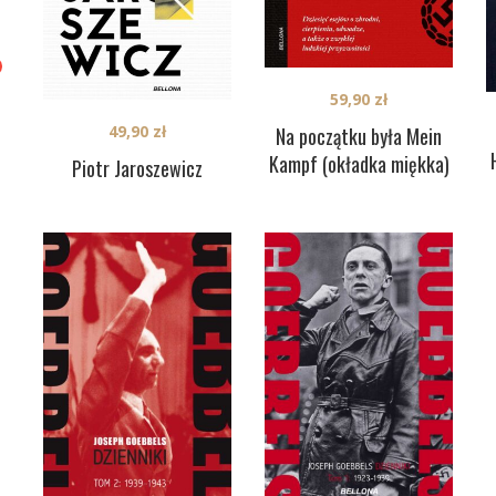
59,90
zł
49,90
zł
Na początku była Mein
Kampf (okładka miękka)
Piotr Jaroszewicz