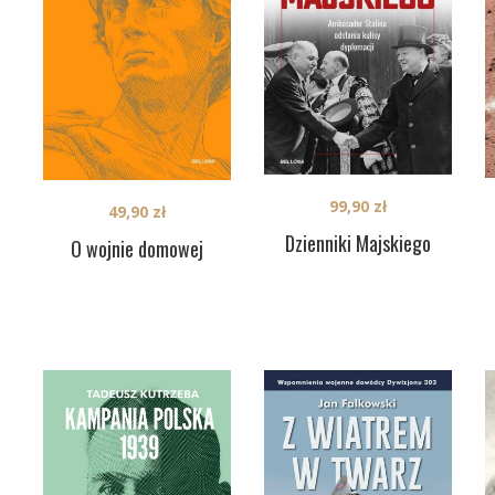
99,90
zł
49,90
zł
Dzienniki Majskiego
O wojnie domowej