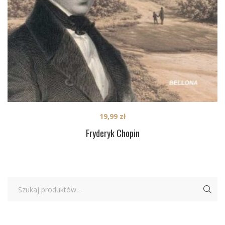
19,99
zł
Fryderyk Chopin