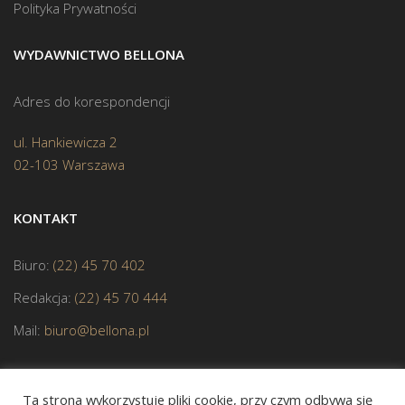
Polityka Prywatności
WYDAWNICTWO BELLONA
Adres do korespondencji
ul. Hankiewicza 2
02-103 Warszawa
KONTAKT
Biuro:
(22) 45 70 402
Redakcja:
(22) 45 70 444
Mail:
biuro@bellona.pl
Ta strona wykorzystuje pliki cookie, przy czym odbywa się