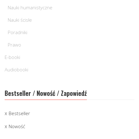
Nauki humanistyczne
Nauki ścisłe
Poradniki
Prawo
E-booki
Audiobooki
Bestseller / Nowość / Zapowiedź
Bestseller
Nowość