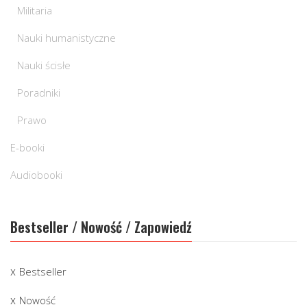
Militaria
Nauki humanistyczne
Nauki ścisłe
Poradniki
Prawo
E-booki
Audiobooki
Bestseller / Nowość / Zapowiedź
Bestseller
Nowość