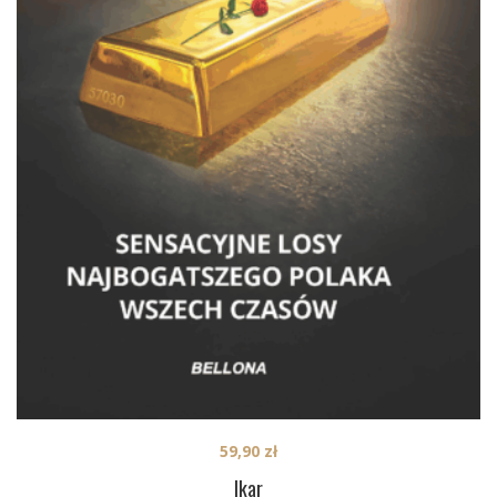
59,90
zł
Ikar