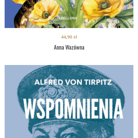
44,90
zł
Anna Wazówna