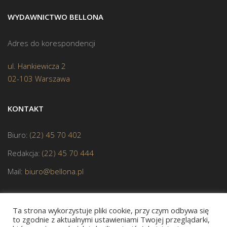
WYDAWNICTWO BELLONA
Adres do korespondencji
ul. Hankiewicza 2
02-103 Warszawa
KONTAKT
Biuro:
(22) 45 70 402
Redakcja:
(22) 45 70 444
Mail:
biuro@bellona.pl
Ta strona wykorzystuje pliki cookie, przy czym odbywa się
to zgodnie z aktualnymi ustawieniami Twojej przeglądarki,