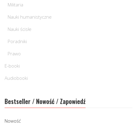
Militaria
Nauki humanistyczne
Nauki ścisłe
Poradniki
Prawo
E-booki
Audiobooki
Bestseller / Nowość / Zapowiedź
Nowość