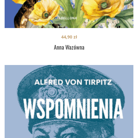
44,90
zł
Anna Wazówna