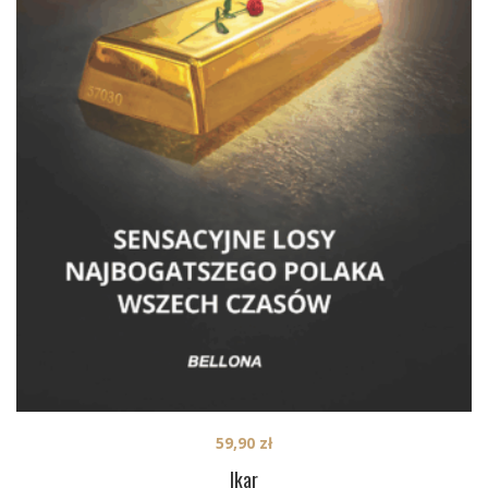
59,90
zł
Ikar